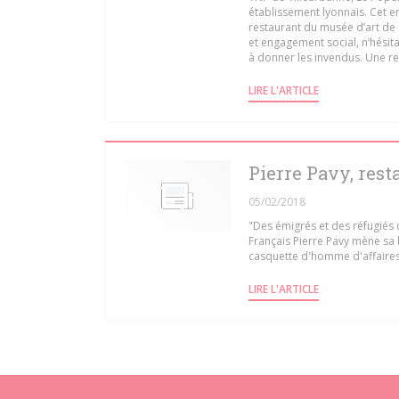
établissement lyonnais. Cet en
restaurant du musée d’art de
et engagement social, n’hési
à donner les invendus. Une re
((OUVRE UNE NO
LIRE L'ARTICLE
Pierre Pavy, rest
05/02/2018
"Des émigrés et des réfugiés d
Français Pierre Pavy mène sa 
casquette d'homme d'affaire
((OUVRE UNE NO
LIRE L'ARTICLE