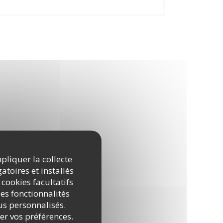
mpliquer la collecte
atoires et installés
 cookies facultatifs
es fonctionnalités
nus personnalisés.
rer vos préférences.