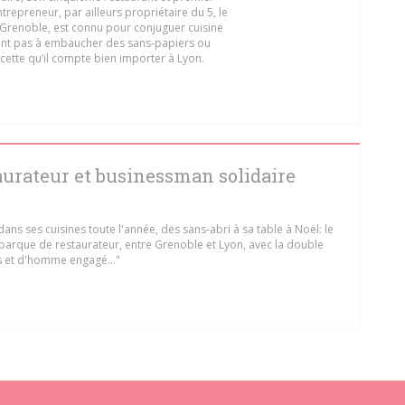
trepreneur, par ailleurs propriétaire du 5, le
 Grenoble, est connu pour conjuguer cuisine
tant pas à embaucher des sans-papiers ou
cette qu’il compte bien importer à Lyon.
UVELLE FENÊTRE))
aurateur et businessman solidaire
ans ses cuisines toute l'année, des sans-abri à sa table à Noël: le
barque de restaurateur, entre Grenoble et Lyon, avec la double
s et d'homme engagé..."
UVELLE FENÊTRE))