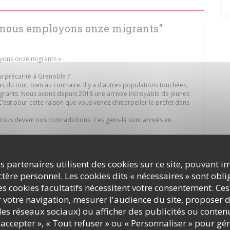
ci nous employons onze migrants"
loyons onze migrants »
a précarité à Grenoble ?
as du tout, bien au contraire. Il y a d’autres populations touchées,
igrants. Nous avons depuis 2018 une arrivée incroyable de jeunes
 C’est pour cette raison que vous venez d’interpeller le préfet dans
 tous devant nos contradictions. Ces gens-là sont arrivés en
ues, pour mieux vivre. Alors, il faut qu’on leur laisse le droit au
, on ne le pourra pas, mais leur donner du travail, si. Nous
s partenaires utilisent des cookies sur ce site, pouvant i
urant, nous avons dix offres d’emploi qui ne sont pas pourvues. La
sont 16 000 offres d’emploi non pourvues. Nous avons là une manne
ère personnel. Les cookies dits « nécessaires » sont oblig
ravail, faisons les travailler. »
s cookies facultatifs nécessitent votre consentement. Ces
 ?
r votre navigation, mesurer l'audience du site, proposer d
ts en situation de grande difficulté administrative mais on se bat
de travailler, d’avoir un logement, un salaire. Ici, on les déclare et
c les réseaux sociaux) ou afficher des publicités ou conte
à la société. Et, ils participent à la richesse nationale. »
accepter », « Tout refuser » ou « Personnaliser » pour gé
er des gens qui n’ont pas de papiers ?