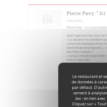
Pierre Pavy: " I
19/12/2019
Pierre Pavy : « Ici, nous emp
Quel regard portez-vous sur l
« La situation ne s’améliore p
comme les étudiants et les m
voire très jeunes migrants. ».
une lettre ouverte ?
« Le but, c’est de nous mettre
France, pour des
raisons politiques ou économiq
travail. On ne va
pas les assister toute leur vie
Le restaurant et se
aujourd’hui, dans notre resta
restauration, en France, ce 
de données à caract
de personnes qui cherchent du t
par défaut. D'autre
Vous en employez vous-même
servent à analyse
« Oui, nous avons onze migran
pour qu’ils obtiennent le droit 
(ex : en lien ave
immédiatement on les incorpore 
Cliquez sur « Tout 
Comme faites-vous pour salari