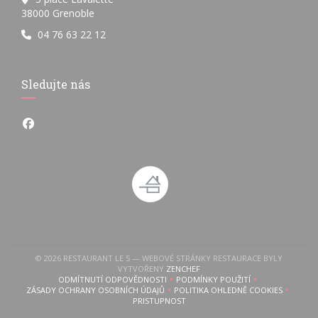
((otevře se v novém okně))
38000 Grenoble
04 76 63 22 12
Sledujte nás
Facebook ((otevře se v novém okně))
© 2026 RESTAURANT LE 5 — WEBOVÉ STRÁNKY RESTAURACE BYLY
((OTEVŘE SE V NOVÉM OKNĚ))
VYTVOŘENY
ZENCHEF
ODMÍTNUTÍ ODPOVĚDNOSTI
PODMÍNKY POUŽITÍ
((OTEVŘE SE V NOVÉM OKNĚ))
((OTEVŘE SE V NOVÉM OKN
ZÁSADY OCHRANY OSOBNÍCH ÚDAJŮ
POLITIKA OHLEDNĚ COOKIES
((OTEVŘE SE V NOVÉM OKNĚ))
((OTEVŘE SE V NOVÉM 
PRISTUPNOST
((OTEVŘE SE V NOVÉM OKNĚ))