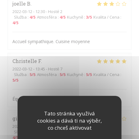
joelle
B
2022-03-12
- 12:30 - Hosté 2
Služba
:
4
/5
Atmosféra
:
4
/5
Kuchyně
:
3
/5
Kvalita / Cena
:
4
/5
Accueil sympathique. Cuisine moyenne
Christelle
F
2022-03-12
- 13:45 - Hosté 7
Služba
:
5
/5
Atmosféra
:
5
/5
Kuchyně
:
5
/5
Kvalita / Cena
:
5
/5
Équipe sympathique et souriante
Tato stránka využívá
gilles
M
cookies a dává ti na výběr,
2022-03-11
- 12:00 - Hosté 2
co chceš aktivovat
Služba
:
4
/5
Atmosféra
:
4
/5
Kuchyně
:
4
/5
Kvalita / Cena
:
4
/5