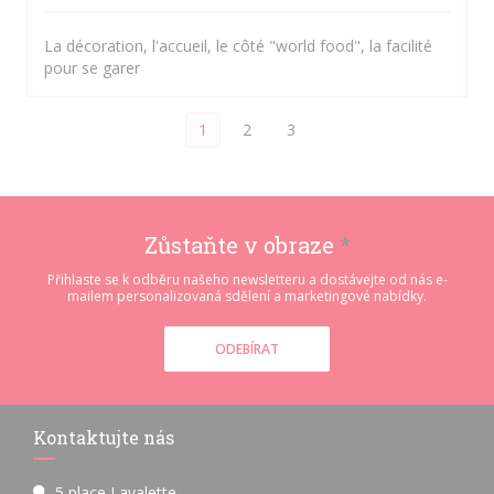
La décoration, l'accueil, le côté "world food", la facilité
pour se garer
1
2
3
Zůstaňte v obraze
*
Přihlaste se k odběru našeho newsletteru a dostávejte od nás e-
mailem personalizovaná sdělení a marketingové nabídky.
ODEBÍRAT
Kontaktujte nás
5 place Lavalette