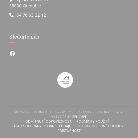
((otevře se v novém okně))
38000 Grenoble
04 76 63 22 12
Sledujte nás
Facebook ((otevře se v novém okně))
© 2026 RESTAURANT LE 5 — WEBOVÉ STRÁNKY RESTAURACE BYLY
((OTEVŘE SE V NOVÉM OKNĚ))
VYTVOŘENY
ZENCHEF
ODMÍTNUTÍ ODPOVĚDNOSTI
PODMÍNKY POUŽITÍ
((OTEVŘE SE V NOVÉM OKNĚ))
((OTEVŘE SE V NOVÉM OKN
ZÁSADY OCHRANY OSOBNÍCH ÚDAJŮ
POLITIKA OHLEDNĚ COOKIES
((OTEVŘE SE V NOVÉM OKNĚ))
((OTEVŘE SE V NOVÉM 
PRISTUPNOST
((OTEVŘE SE V NOVÉM OKNĚ))