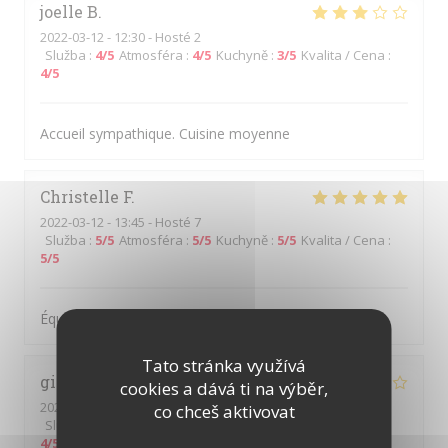
joelle
B
2022-03-12
- 12:30 - Hosté 2
Služba
:
4
/5
Atmosféra
:
4
/5
Kuchyně
:
3
/5
Kvalita / Cena
:
4
/5
Accueil sympathique. Cuisine moyenne
Christelle
F
2022-03-12
- 13:45 - Hosté 7
Služba
:
5
/5
Atmosféra
:
5
/5
Kuchyně
:
5
/5
Kvalita / Cena
:
5
/5
Équipe sympathique et souriante
Tato stránka využívá
gilles
M
cookies a dává ti na výběr,
2022-03-11
- 12:00 - Hosté 2
co chceš aktivovat
Služba
:
4
/5
Atmosféra
:
4
/5
Kuchyně
:
4
/5
Kvalita / Cena
:
4
/5