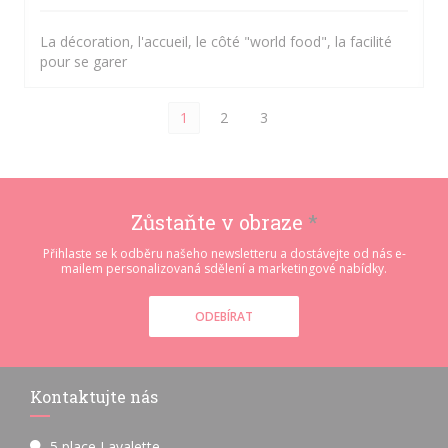
La décoration, l'accueil, le côté "world food", la facilité
pour se garer
1
2
3
Zůstaňte v obraze
*
Přihlaste se k odběru našeho newsletteru a dostávejte od nás e-
mailem personalizovaná sdělení a marketingové nabídky.
ODEBÍRAT
Kontaktujte nás
5 place Lavalette