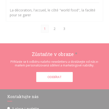
La décoration, l'accueil, le côté "world food", la facilité
pour se garer
1
2
3
Zůstaňte v obraze
*
Přihlaste se k odběru našeho newsletteru a dostávejte od nás e-
mailem personalizovaná sdělení a marketingové nabídky.
ODEBÍRAT
Kontaktujte nás
5 place Lavalette