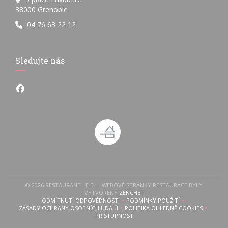
((otevře se v novém okně))
38000 Grenoble
04 76 63 22 12
Sledujte nás
Facebook ((otevře se v novém okně))
© 2026 RESTAURANT LE 5 — WEBOVÉ STRÁNKY RESTAURACE BYLY
((OTEVŘE SE V NOVÉM OKNĚ))
VYTVOŘENY
ZENCHEF
ODMÍTNUTÍ ODPOVĚDNOSTI
PODMÍNKY POUŽITÍ
((OTEVŘE SE V NOVÉM OKNĚ))
((OTEVŘE SE V NOVÉM OKN
ZÁSADY OCHRANY OSOBNÍCH ÚDAJŮ
POLITIKA OHLEDNĚ COOKIES
((OTEVŘE SE V NOVÉM OKNĚ))
((OTEVŘE SE V NOVÉM 
PRISTUPNOST
((OTEVŘE SE V NOVÉM OKNĚ))