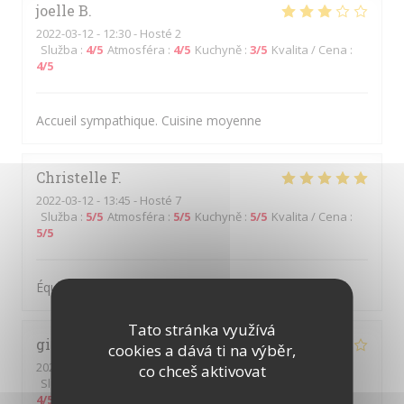
joelle
B
2022-03-12
- 12:30 - Hosté 2
Služba
:
4
/5
Atmosféra
:
4
/5
Kuchyně
:
3
/5
Kvalita / Cena
:
4
/5
Accueil sympathique. Cuisine moyenne
Christelle
F
2022-03-12
- 13:45 - Hosté 7
Služba
:
5
/5
Atmosféra
:
5
/5
Kuchyně
:
5
/5
Kvalita / Cena
:
5
/5
Équipe sympathique et souriante
Tato stránka využívá
gilles
M
cookies a dává ti na výběr,
2022-03-11
- 12:00 - Hosté 2
co chceš aktivovat
Služba
:
4
/5
Atmosféra
:
4
/5
Kuchyně
:
4
/5
Kvalita / Cena
:
4
/5