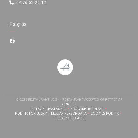
04 76 63 22 12
Følg os
Facebook ((åbner i et nyt vindue))
© 2026 RESTAURANT LE 5 — RESTAURANTWEBSTED OPRETTET AF
((ÅBNER I ET NYT VINDUE))
ZENCHEF
FRITAGELSESKLAUSUL
BRUGSBETINGELSER
((ÅBNER I ET NYT VINDUE))
((ÅBNER I ET NYT VINDUE))
POLITIK FOR BESKYTTELSE AF PERSONDATA
COOKIES POLITIK
((ÅBNER I ET NYT VINDUE))
((ÅBNER I ET NYT V
TILGAENGELIGHED
((ÅBNER I ET NYT VINDUE))