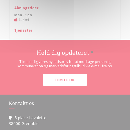
Åbningstider
Man
-
Son
Lukket
Tjenester
Hold dig opdateret
*
Tilmeld dig vores nyhedsbrev for at modtage personlig
kommunikation og markedsføringstilbud via e-mail fra os.
TILMELD DIG
Kontakt os
5 place Lavalette
((åbner i et nyt vindue))
38000 Grenoble