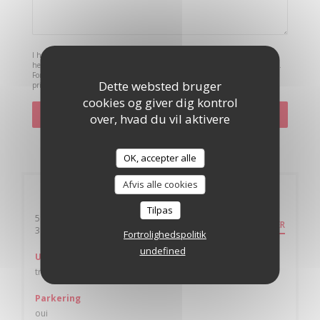
I henhold til markedsføringsloven kan du frabede dig uopfordrede
henvendelser ved at tilmelde dig Robinsonlisten:
borger.dk/robinsonlisten
.
For mere information om hvordan vi behandler dine data, se vores
Dette websted bruger
privatlivspolitik
.
cookies og giver dig kontrol
over, hvad du vil aktivere
OK, accepter alle
Afvis alle cookies
Generel information
Tilpas
5 place Lavalette
VEJLEDNINGER
((åbner i et nyt vindue))
38000 Grenoble
Fortrolighedspolitik
undefined
Undergrund
tram B arret notre dame
Parkering
oui