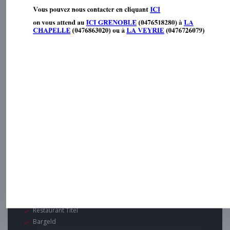
Praktische Infos
Öffnungszeiten
Mo
-
So
Geschlossen
Zahlungsmittel
Eurocard / Mastercard
Restaurant Titel
Bargeld