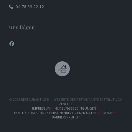
04 76 63 22 12
Uns folgen
Facebook ((öffnet ein neues Fenster))
© 2026 RESTAURANT LE 5 — WEBSEITE DES RESTAURANTS ERSTELLT VON
((ÖFFNET EIN NEUES FENSTER))
ZENCHEF
IMPRESSUM
NUTZUNGSBEDINGUNGEN
((ÖFFNET EIN NEUES FENSTER))
((ÖFFNET EIN NEUES FENSTER))
POLITIK ZUM SCHUTZ PERSONENBEZOGENER DATEN
COOKIES
((ÖFFNET EIN NEUES FENSTER))
((ÖFFNET EIN 
BARRIEREFREIHEIT
((ÖFFNET EIN NEUES FENSTER))