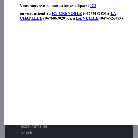
Praktische Infos
Öffnungszeiten
Mo
-
So
Geschlossen
Zahlungsmittel
Eurocard / Mastercard
Restaurant Titel
Bargeld