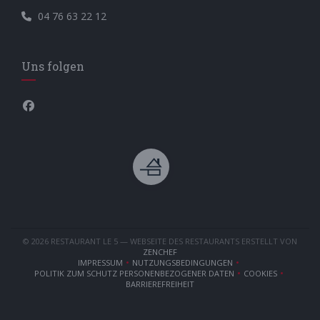
04 76 63 22 12
Uns folgen
Facebook ((öffnet ein neues Fenster))
© 2026 RESTAURANT LE 5 — WEBSEITE DES RESTAURANTS ERSTELLT VON
((ÖFFNET EIN NEUES FENSTER))
ZENCHEF
IMPRESSUM
NUTZUNGSBEDINGUNGEN
((ÖFFNET EIN NEUES FENSTER))
((ÖFFNET EIN NEUES FENSTER))
POLITIK ZUM SCHUTZ PERSONENBEZOGENER DATEN
COOKIES
((ÖFFNET EIN NEUES FENSTER))
((ÖFFNET EIN 
BARRIEREFREIHEIT
((ÖFFNET EIN NEUES FENSTER))