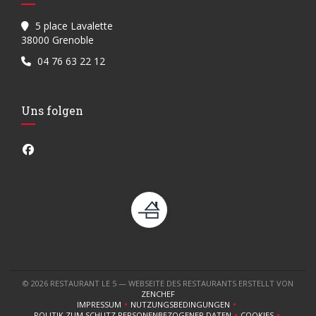
5 place Lavalette
((öffnet ein neues Fenster))
38000 Grenoble
04 76 63 22 12
Uns folgen
Facebook ((öffnet ein neues Fenster))
© 2026 RESTAURANT LE 5 — WEBSEITE DES RESTAURANTS ERSTELLT VON
((ÖFFNET EIN NEUES FENSTER))
ZENCHEF
IMPRESSUM
NUTZUNGSBEDINGUNGEN
((ÖFFNET EIN NEUES FENSTER))
((ÖFFNET EIN NEUES FENSTER))
POLITIK ZUM SCHUTZ PERSONENBEZOGENER DATEN
COOKIES