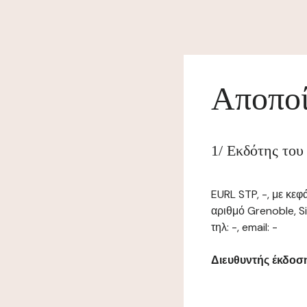
Αποποί
1/ Εκδότης του
EURL STP, -, με κε
αριθμό Grenoble, 
τηλ: -, email: -
Διευθυντής έκδοσης