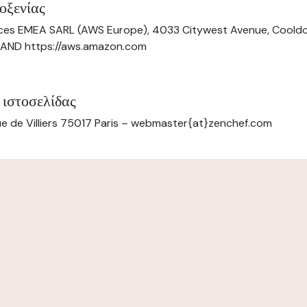
οξενίας
ces EMEA SARL (AWS Europe), 4033 Citywest Avenue, Cool
ELAND https://aws.amazon.com
 ιστοσελίδας
e de Villiers 75017 Paris – webmaster{at}zenchef.com