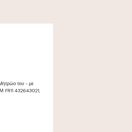
 Μητρώο του - με
Μ: FR11 432643021,