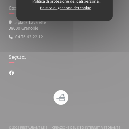
Politica di protezione dei dati personali
Contattaci
Politica di gestione dei cookie
5 place Lavalette
((apre una nuova finestra))
38000 Grenoble
04 76 63 22 12
Seguici
Facebook ((apre una nuova finestra))
© 2026 RESTAURANT LE 5 — CREAZIONE DEL SITO INTERNET RISTORANTE