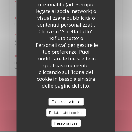
Cucina
funzionalità (ad esempio,
Cucina del mondo, Tradizionale francese
legate ai social network) o
visualizzare pubblicità o
Tipologia
contenuti personalizzati.
Bar Brasserie Restaurant
Clicca su 'Accetta tutto',
Servizi
'Rifiuta tutto' o
Aria condizionata - Aria condizionata, Menù per bambini,
'Personalizza' per gestire le
Ascensore, Accesso disabili, Connessione wifi, Terrazzo
tue preferenze. Puoi
Metodo di pagamento
modificare le tue scelte in
Eurocard / Mastercard, Titoli Restaurant, Contanti, Visa, Buoni
qualsiasi momento
vacanza, American Express, Bancomat
cliccando sull'icona del
cookie in basso a sinistra
delle pagine del sito.
Rimani informato
*
Iscriversi alla nostra newsletter per ricevere comunicazioni
Ok, accetta tutto
personalizzate e offerte di marketing via e-mail.
Rifiuta tutti i cookie
ABBONATI
Personalizza