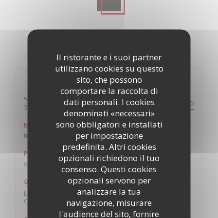
Il ristorante e i suoi partner
utilizzano cookies su questo
sito, che possono
Informazioni pratiche
comportare la raccolta di
5 place Lavalette
dati personali. I cookies
PERCORSO
((apre una nuova finestra))
38000 Grenoble
denominati «necessari»
sono obbligatori e installati
Metro
per impostazione
tram B arret notre dame
predefinita. Altri cookies
Parcheggio
opzionali richiedono il tuo
oui
consenso. Questi cookies
opzionali servono per
Orari
analizzare la tua
Lun
-
Dom
navigazione, misurare
Chiuso
l'audience del sito, fornire