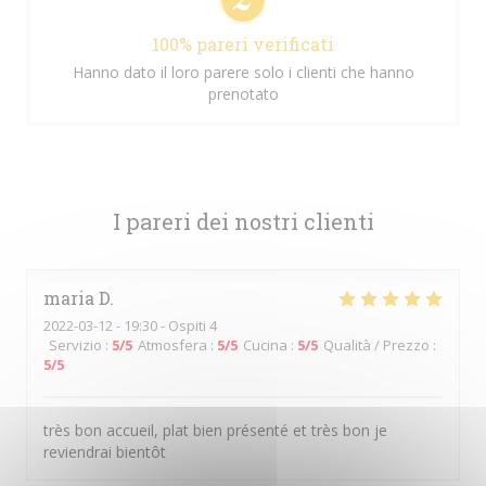
100% pareri verificati
Hanno dato il loro parere solo i clienti che hanno
prenotato
I pareri dei nostri clienti
maria
D
2022-03-12
- 19:30 - Ospiti 4
Servizio
:
5
/5
Atmosfera
:
5
/5
Cucina
:
5
/5
Qualità / Prezzo
:
5
/5
très bon accueil, plat bien présenté et très bon je
reviendrai bientôt