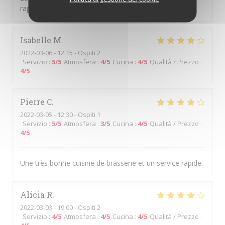
rapidité
Isabelle
M
2022-03-06
- 12:15 - Ospiti 2
Servizio
:
5
/5
Atmosfera
:
4
/5
Cucina
:
4
/5
Qualità / Prezzo
:
4
/5
Pierre
C
2022-03-05
- 12:30 - Ospiti 1
Servizio
:
5
/5
Atmosfera
:
3
/5
Cucina
:
4
/5
Qualità / Prezzo
:
4
/5
Une très bonne cuisine de brasserie et un service rapide
Alicia
R
2022-03-03
- 19:00 - Ospiti 2
Servizio
:
4
/5
Atmosfera
:
4
/5
Cucina
:
4
/5
Qualità / Prezzo
: