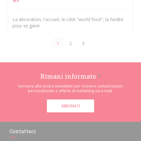
4
/5
La décoration, l'accueil, le côté "world food", la facilité
pour se garer
1
2
3
Rimani informato
*
Iscriversi alla nostra newsletter per ricevere comunicazioni
personalizzate e offerte di marketing via e-mail.
ABBONATI
Contattaci