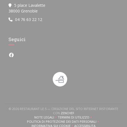
5 place Lavalette
((apre una nuova finestra))
38000 Grenoble
04 76 63 22 12
Seguici
Facebook ((apre una nuova finestra))
© 2026 RESTAURANT LE 5 — CREAZIONE DEL SITO INTERNET RISTORANTE
((APRE UNA NUOVA FINESTRA))
CON
ZENCHEF
NOTE LEGALI
TERMINI DI UTILIZZO
((APRE UNA NUOVA FINESTRA))
((APRE UNA NUOVA FINESTRA))
POLITICA DI PROTEZIONE DEI DATI PERSONALI
((APRE UNA NUOVA FINESTRA))
INFORMATIVA SUI COOKIE
ACCESSIBILITA