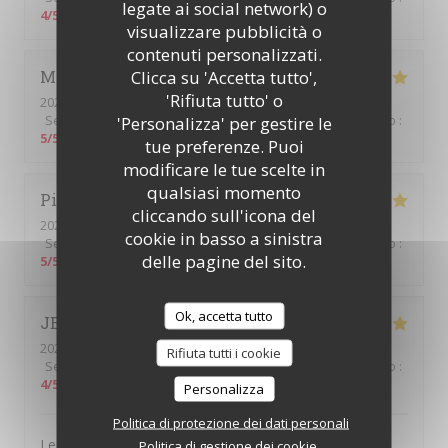
legate ai social network) o
4
/5
visualizzare pubblicità o
contenuti personalizzati.
Clicca su 'Accetta tutto',
Marie Anne
B
'Rifiuta tutto' o
2022-03-09
- 12:15 - Ospiti 2
Servizio
:
5
/5
'Personalizza' per gestire le
Atmosfera
:
5
/5
Cucina
:
5
/5
Qualità / Prezzo
:
5
/5
tue preferenze. Puoi
modificare le tue scelte in
qualsiasi momento
Pierre
G
cliccando sull'icona del
2022-03-09
- 12:00 - Ospiti 4
cookie in basso a sinistra
Servizio
:
5
/5
Atmosfera
:
5
/5
Cucina
:
5
/5
Qualità / Prezzo
:
delle pagine del sito.
5
/5
Ok, accetta tutto
JEROME
R
2022-03-06
- 12:00 - Ospiti 3
Rifiuta tutti i cookie
Servizio
:
5
/5
Atmosfera
:
5
/5
Cucina
:
4
/5
Qualità / Prezzo
:
4
/5
Personalizza
Politica di protezione dei dati personali
Le cadre, la gentillesse des serveurs et serveuses et la
Politica di gestione dei cookie