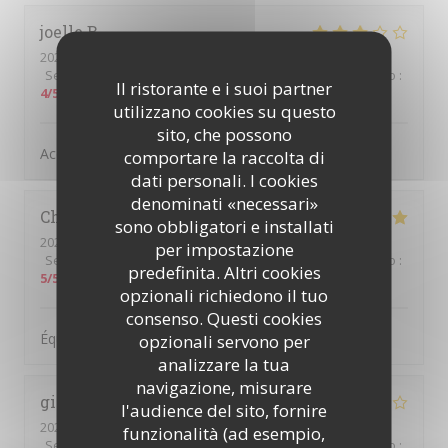
joelle
B
2022-03-12
- 12:30 - Ospiti 2
Servizio
:
4
/5
Atmosfera
:
4
/5
Cucina
:
3
/5
Qualità / Prezzo
:
Il ristorante e i suoi partner
4
/5
utilizzano cookies su questo
sito, che possono
Accueil sympathique. Cuisine moyenne
comportare la raccolta di
dati personali. I cookies
denominati «necessari»
Christelle
F
sono obbligatori e installati
2022-03-12
- 13:45 - Ospiti 7
per impostazione
Servizio
:
5
/5
Atmosfera
:
5
/5
Cucina
:
5
/5
Qualità / Prezzo
:
predefinita. Altri cookies
5
/5
opzionali richiedono il tuo
consenso. Questi cookies
Équipe sympathique et souriante
opzionali servono per
analizzare la tua
navigazione, misurare
gilles
M
l'audience del sito, fornire
2022-03-11
- 12:00 - Ospiti 2
funzionalità (ad esempio,
Servizio
:
4
/5
Atmosfera
:
4
/5
Cucina
:
4
/5
Qualità / Prezzo
: