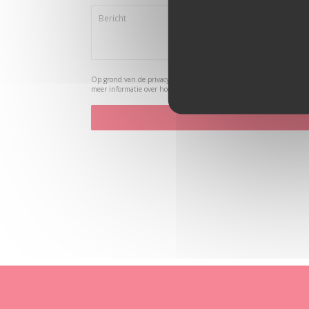
Op grond van de privacywetgeving heeft u het recht om u af te meld
meer informatie over hoe wij uw gegevens verwerken, zie ons
priva