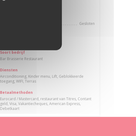
oui
Openingstijden
Gesloten
Maa
-
Zon
Keuken
Wereldkeuken, Traditioneel Frans
Soort bedrijf
Bar Brasserie Restaurant
Diensten
Airconditioning, Kinder menu, Lift, Geblokkeerde
toegang, WIFI, Terras
Betaalmethoden
Eurocard / Mastercard, restaurant van Titres, Contant
geld, Visa, Vakantiecheques, American Express,
Debetkaart