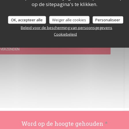
op de sitepagina's te klikken.
OK, accepteer alle
Weiger alle cookies
Personaliseer
Beleid voor de bescherming van persoonsgegevens
en voor telefonische marketing via het Bel-me-niet Register:
bel-me-niet.nl
. Voor
Cookiebeleid
cybeleid
.
Word op de hoogte gehouden
*