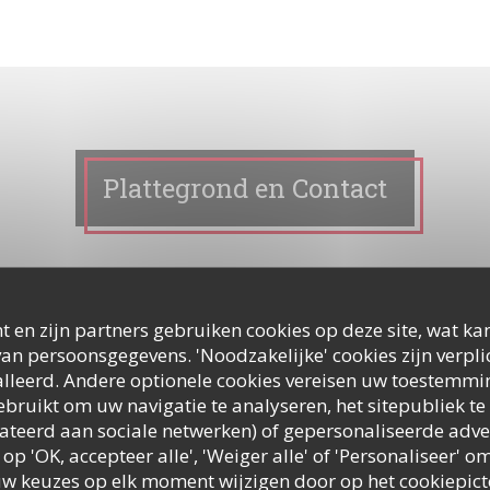
Plattegrond en Contact
ct met ons opnemen?
t en zijn partners gebruiken cookies op deze site, wat kan
staande formulier in!
an persoonsgegevens. 'Noodzakelijke' cookies zijn verpl
lleerd. Andere optionele cookies vereisen uw toestemmi
bruikt om uw navigatie te analyseren, het sitepubliek te 
elateerd aan sociale netwerken) of gepersonaliseerde adve
 op 'OK, accepteer alle', 'Weiger alle' of 'Personaliseer'
uw keuzes op elk moment wijzigen door op het cookiepic