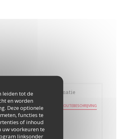
Algemene informatie
 leiden tot de
icht en worden
5 place Lavalette
ROUTEBESCHRIJVING
ng. Deze optionele
((opent in een nieuw venster))
38000 Grenoble
meten, functies te
Ondergrondse
rtenties of inhoud
tram B arret notre dame
 om uw voorkeuren te
togram linksonder
Parkeren