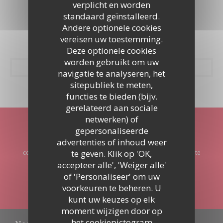
verplicht en worden
Foto's
standaard geïnstalleerd.
Andere optionele cookies
vereisen uw toestemming.
Deze optionele cookies
worden gebruikt om uw
navigatie te analyseren, het
sitepubliek te meten,
functies te bieden (bijv.
gerelateerd aan sociale
netwerken) of
Word op de hoogte gehouden
*
gepersonaliseerde
advertenties of inhoud weer
Schrijf je in op onze nieuwsbrief om gepersonaliseerde
te geven. Klik op 'OK,
communicatie en marketingaanbiedingen per e-mail van ons te
ontvangen.
accepteer alle', 'Weiger alle'
of 'Personaliseer' om uw
ABONNEREN
voorkeuren te beheren. U
kunt uw keuzes op elk
moment wijzigen door op
het cookiepictogram