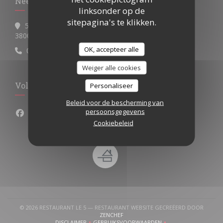
Neem contact met ons op
linksonder op de
sitepagina's te klikken.
5 place Lavalette
((opent in een nieuw venster))
38000 Grenoble
OK, accepteer alle
04 76 63 22 12
Weiger alle cookies
Volg ons
Personaliseer
Beleid voor de bescherming van
persoonsgegevens
Facebook ((opent in een nieuw venster))
Cookiebeleid
© 2026 RESTAURANT LE 5 — RESTAURANT WEBSITE GECREËERD DOOR
((OPENT IN EEN NIEUW VENSTER))
ZENCHEF
DISCLAIMER
GEBRUIKSVOORWAARDEN