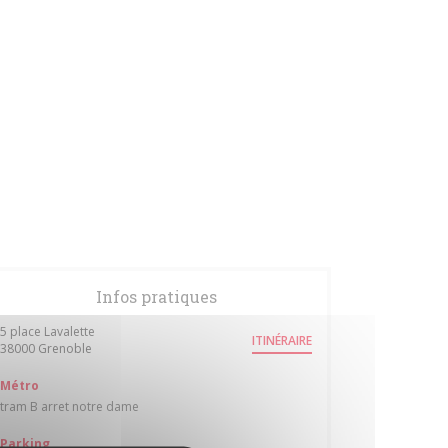
Infos pratiques
5 place Lavalette
ITINÉRAIRE
((ouvre une nouvelle fenêtre))
38000 Grenoble
Métro
tram B arret notre dame
Parking