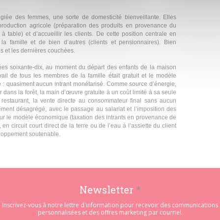
légiée des femmes, une sorte de domesticité bienveillante. Elles
 production agricole (préparation des produits en provenance du
à table) et d’accueillir les clients. De cette position centrale en
la famille et de bien d’autres (clients et pensionnaires). Bien
s et les dernières couchées.
ées soixante-dix, au moment du départ des enfants de la maison
vail de tous les membres de la famille était gratuit et le modèle
le : quasiment aucun intrant monétarisé. Comme source d’énergie,
 dans la forêt, la main d’œuvre gratuite à un coût limité à sa seule
au restaurant, la vente directe au consommateur final sans aucun
vement désagrégé, avec le passage au salariat et l’imposition des
 sur le modèle économique (taxation des intrants en provenance de
en circuit court direct de la terre ou de l’eau à l’assiette du client
veloppement soutenable.
Newsletter
*
Inscrivez-vous à notre lettre d'information pour recevoir des communications
personnalisées et des offres marketing par courriel.