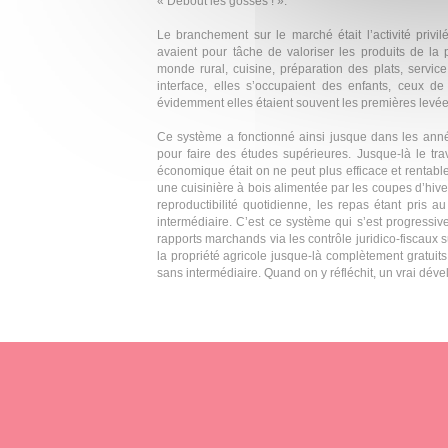
« Debout les gosses ! ».
Le branchement sur le marché était l’activité privi
avaient pour tâche de valoriser les produits de la
monde rural, cuisine, préparation des plats, service 
interface, elles s’occupaient des enfants, ceux de 
évidemment elles étaient souvent les premières levée
Ce système a fonctionné ainsi jusque dans les ann
pour faire des études supérieures. Jusque-là le tra
économique était on ne peut plus efficace et rentab
une cuisinière à bois alimentée par les coupes d’hiver
reproductibilité quotidienne, les repas étant pris 
intermédiaire. C’est ce système qui s’est progressi
rapports marchands via les contrôle juridico-fiscaux
la propriété agricole jusque-là complètement gratuits, 
sans intermédiaire. Quand on y réfléchit, un vrai dé