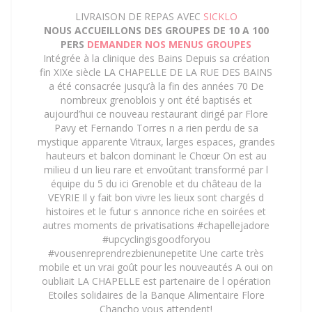
LIVRAISON DE REPAS AVEC
SICKLO
NOUS ACCUEILLONS DES GROUPES DE 10 A 100
PERS
DEMANDER NOS MENUS GROUPES
Intégrée à la clinique des Bains Depuis sa création
fin XIXe siècle LA CHAPELLE DE LA RUE DES BAINS
a été consacrée jusqu’à la fin des années 70 De
nombreux grenoblois y ont été baptisés et
aujourd’hui ce nouveau restaurant dirigé par Flore
Pavy et Fernando Torres n a rien perdu de sa
mystique apparente Vitraux, larges espaces, grandes
hauteurs et balcon dominant le Chœur On est au
milieu d un lieu rare et envoûtant transformé par l
équipe du 5 du ici Grenoble et du château de la
VEYRIE Il y fait bon vivre les lieux sont chargés d
histoires et le futur s annonce riche en soirées et
autres moments de privatisations #chapellejadore
#upcyclingisgoodforyou
#vousenreprendrezbienunepetite Une carte très
mobile et un vrai goût pour les nouveautés A oui on
oubliait LA CHAPELLE est partenaire de l opération
Etoiles solidaires de la Banque Alimentaire Flore
Chancho vous attendent!