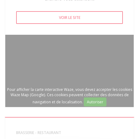
VOIR LE SITE
Pour afficher la carte interactive Waze, vous devez accepter les cookies
Waze Map (Google). Ces cookies peuvent collecter des données de
navigation et de localisation.
Autoriser
BRASSERIE - RESTAURANT