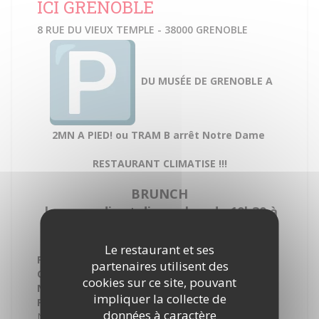
ICI GRENOBLE
8 RUE DU VIEUX TEMPLE - 38000 GRENOBLE
DU MUSÉE DE GRENOBLE A
2MN A PIED! ou TRAM B arrêt Notre Dame
RESTAURANT CLIMATISE !!!
BRUNCH
les samedis et dimanches de 10h30 à
14h30
Le restaurant et ses
FAITES-VOUS LIVRER PAR
SICKLO
OU
DELIVEROO
partenaires utilisent des
OU
UBER EAT
cookies sur ce site, pouvant
NOUS ACCUILLONS DES GROUPES DE 10 A 100
impliquer la collecte de
PERS
DEMANDER NOS MENUS GROUPES
données à caractère
NOUS RECRUTONS SERVEUR ET CUISINIER