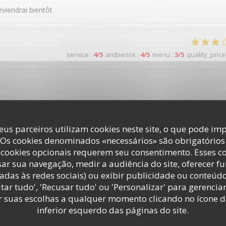
eviendrai bientôt
service
:
4
/5
ambience
:
4
/5
menu
:
3
/5
quality_price
eus parceiros utilizam cookies neste site, o que pode imp
service
:
5
/5
ambience
:
5
/5
menu
:
5
/5
quality_price
 Os cookies denominados «necessários» são obrigatórios 
cookies opcionais requerem seu consentimento. Esses c
ar sua navegação, medir a audiência do site, oferecer f
adas às redes sociais) ou exibir publicidade ou conteúd
tar tudo', 'Recusar tudo' ou 'Personalizar' para gerencia
r suas escolhas a qualquer momento clicando no ícone d
service
:
4
/5
ambience
:
4
/5
menu
:
4
/5
quality_price
inferior esquerdo das páginas do site.