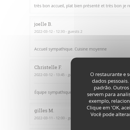
très bon accueil, plat bien présenté et très bon je r
joelle
B
2022-03-12
- 12:30 - guests 2
Accueil sympathique. Cuisine moyenne
Christelle
F
O restaurante e s
2022-03-12
- 13:45 - guests 7
dados pessoais.
padrão. Outros 
Équipe sympathique et souriante
servem para analis
exemplo, relacion
Clique em 'OK, acei
gilles
M
Você pode altera
2022-03-11
- 12:00 - guests 2