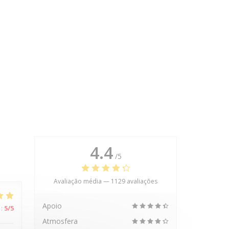
4.4
/5
Avaliação média —
1129 avaliações
Apoio
:
5
/5
Atmosfera