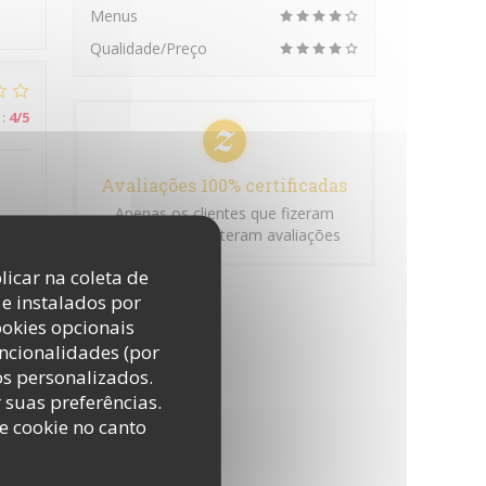
Menus
Qualidade/Preço
:
4
/5
Avaliações 100% certificadas
Apenas os clientes que fizeram
reservas submeteram avaliações
licar na coleta de
:
5
/5
e instalados por
ookies opcionais
uncionalidades (por
os personalizados.
r suas preferências.
e cookie no canto
:
4
/5