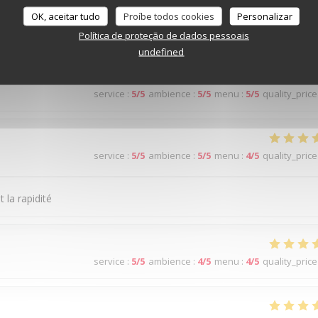
OK, aceitar tudo
Proíbe todos cookies
Personalizar
service
:
5
/5
ambience
:
5
/5
menu
:
5
/5
quality_price
Política de proteção de dados pessoais
undefined
service
:
5
/5
ambience
:
5
/5
menu
:
5
/5
quality_price
service
:
5
/5
ambience
:
5
/5
menu
:
4
/5
quality_price
 la rapidité
service
:
5
/5
ambience
:
4
/5
menu
:
4
/5
quality_price