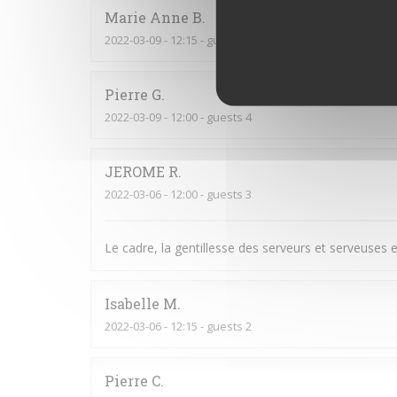
Marie Anne
B
2022-03-09
- 12:15 - guests 2
Pierre
G
2022-03-09
- 12:00 - guests 4
JEROME
R
2022-03-06
- 12:00 - guests 3
Le cadre, la gentillesse des serveurs et serveuses et
Isabelle
M
2022-03-06
- 12:15 - guests 2
Pierre
C