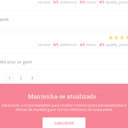
service
:
5
/5
ambience
:
3
/5
menu
:
4
/5
quality_price
apide
service
:
4
/5
ambience
:
4
/5
menu
:
4
/5
quality_price
ilité pour se garer
1
2
3
Mantenha-se atualizado
*
Subscrever a nossa newsletter para receber comunicações personalizadas e
ofertas de marketing por correio eletrónico da nossa parte.
SUBSCREVER