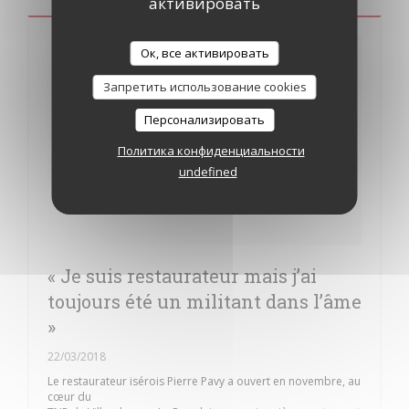
активировать
Ок, все активировать
Запретить использование cookies
Персонализировать
Политика конфиденциальности
undefined
« Je suis restaurateur mais j’ai
toujours été un militant dans l’âme
»
22/03/2018
Le restaurateur isérois Pierre Pavy a ouvert en novembre, au
cœur du