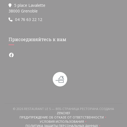
5 place Lavalette
((открывается в новом окне))
38000 Grenoble
04 76 63 22 12
Присоединяйтесь к нам
Facebook ((открывается в новом окне))
© 2026 RESTAURANT LE 5 — ВЕБ-СТРАНИЦА РЕСТОРАНА СОЗДАНА
((ОТКРЫВАЕТСЯ В НОВОМ ОКНЕ))
ZENCHEF
ПРЕДУПРЕЖДЕНИЕ ОБ ОТКАЗЕ ОТ ОТВЕТСТВЕННОСТИ
((ОТКРЫВАЕТСЯ В НОВОМ ОКНЕ))
УСЛОВИЯ ИСПОЛЬЗОВАНИЯ
((ОТКРЫВАЕТСЯ В НОВОМ ОКНЕ))
ПОЛИТИКА ЗАЩИТЫ ПЕРСОНАЛЬНЫХ ДАННЫХ