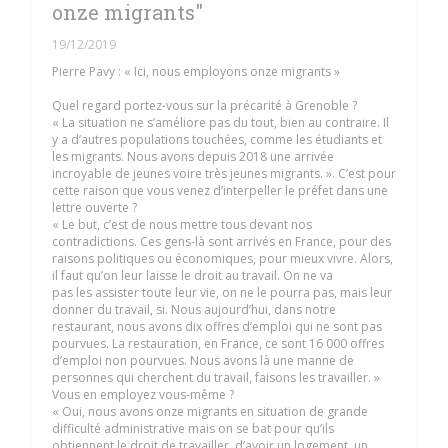
onze migrants"
19/12/2019
Pierre Pavy : « Ici, nous employons onze migrants »
Quel regard portez-vous sur la précarité à Grenoble ?
« La situation ne s’améliore pas du tout, bien au contraire. Il
y a d’autres populations touchées, comme les étudiants et
les migrants. Nous avons depuis 2018 une arrivée
incroyable de jeunes voire très jeunes migrants. ». C’est pour
cette raison que vous venez d’interpeller le préfet dans une
lettre ouverte ?
« Le but, c’est de nous mettre tous devant nos
contradictions. Ces gens-là sont arrivés en France, pour des
raisons politiques ou économiques, pour mieux vivre. Alors,
il faut qu’on leur laisse le droit au travail. On ne va
pas les assister toute leur vie, on ne le pourra pas, mais leur
donner du travail, si. Nous aujourd’hui, dans notre
restaurant, nous avons dix offres d’emploi qui ne sont pas
pourvues. La restauration, en France, ce sont 16 000 offres
d’emploi non pourvues. Nous avons là une manne de
personnes qui cherchent du travail, faisons les travailler. »
Vous en employez vous-même ?
« Oui, nous avons onze migrants en situation de grande
difficulté administrative mais on se bat pour qu’ils
obtiennent le droit de travailler, d’avoir un logement, un