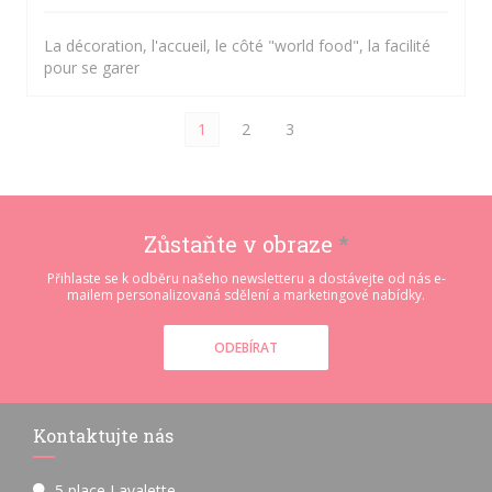
La décoration, l'accueil, le côté "world food", la facilité
pour se garer
1
2
3
Zůstaňte v obraze
*
Přihlaste se k odběru našeho newsletteru a dostávejte od nás e-
mailem personalizovaná sdělení a marketingové nabídky.
ODEBÍRAT
Kontaktujte nás
5 place Lavalette