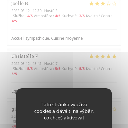
joelle
B
2022-03-12
- 12:30 - Hosté 2
Služba
:
4
/5
Atmosféra
:
4
/5
Kuchyně
:
3
/5
Kvalita / Cena
:
4
/5
Accueil sympathique. Cuisine moyenne
Christelle
F
2022-03-12
- 13:45 - Hosté 7
Služba
:
5
/5
Atmosféra
:
5
/5
Kuchyně
:
5
/5
Kvalita / Cena
:
5
/5
Équipe sympathique et souriante
Tato stránka využívá
gilles
M
cookies a dává ti na výběr,
2022-03-11
- 12:00 - Hosté 2
co chceš aktivovat
Služba
:
4
/5
Atmosféra
:
4
/5
Kuchyně
:
4
/5
Kvalita / Cena
:
4
/5