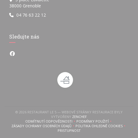
((otevře se v novém okně))
38000 Grenoble
04 76 63 22 12
Sledujte nás
Facebook ((otevře se v novém okně))
© 2026 RESTAURANT LE 5 — WEBOVÉ STRÁNKY RESTAURACE BYLY
((OTEVŘE SE V NOVÉM OKNĚ))
VYTVOŘENY
ZENCHEF
ODMÍTNUTÍ ODPOVĚDNOSTI
PODMÍNKY POUŽITÍ
((OTEVŘE SE V NOVÉM OKNĚ))
((OTEVŘE SE V NOVÉM OKN
ZÁSADY OCHRANY OSOBNÍCH ÚDAJŮ
POLITIKA OHLEDNĚ COOKIES
((OTEVŘE SE V NOVÉM OKNĚ))
((OTEVŘE SE V NOVÉM 
PRISTUPNOST
((OTEVŘE SE V NOVÉM OKNĚ))