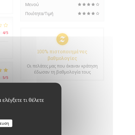
Μενού
Ποιότητα/Τιμή
:
4
/5
100% πιστοποιημένες
βαθμολογίες
Οι πελάτες μας που έκαναν κράτηση
έδωσαν τη βαθμολογία τους
:
5
/5
ελέγξετε τι θέλετε
:
4
/5
κευση