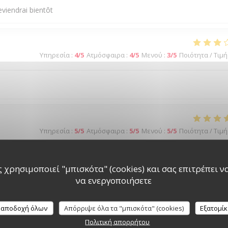
eviendrai bientôt
Υπηρεσία
:
4
/5
Ατμόσφαιρα
:
4
/5
Μενού
:
3
/5
Ποιότητα / Τιμή
Υπηρεσία
:
5
/5
Ατμόσφαιρα
:
5
/5
Μενού
:
5
/5
Ποιότητα / Τιμή
 χρησιμοποιεί "μπισκότα" (cookies) και σας επιτρέπει να 
να ενεργοποιήσετε
Υπηρεσία
:
4
/5
Ατμόσφαιρα
:
4
/5
Μενού
:
4
/5
Ποιότητα / Τιμή
 αποδοχή όλων
Απόρριψε όλα τα "μπισκότα" (cookies)
Εξατομί
Πολιτική απορρήτου