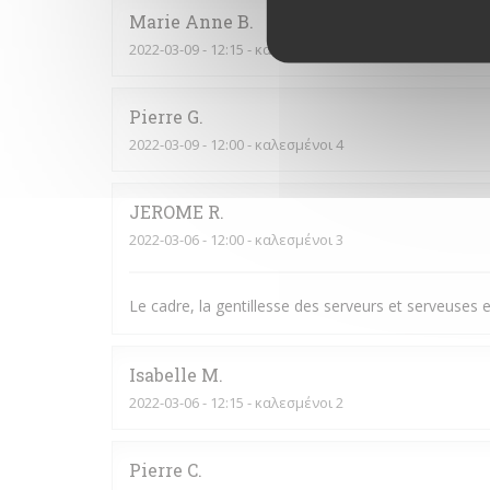
Marie Anne
B
2022-03-09
- 12:15 - καλεσμένοι 2
Pierre
G
2022-03-09
- 12:00 - καλεσμένοι 4
JEROME
R
2022-03-06
- 12:00 - καλεσμένοι 3
Le cadre, la gentillesse des serveurs et serveuses et
Isabelle
M
2022-03-06
- 12:15 - καλεσμένοι 2
Pierre
C