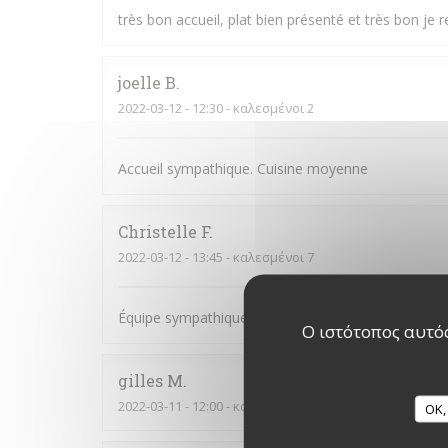
très bon accueil, plat bien présenté et très bon je r
joelle
B
2022-03-12
- 12:30 - καλεσμένοι 2
Accueil sympathique. Cuisine moyenne
Christelle
F
2022-03-12
- 13:45 - καλεσμένοι 7
Équipe sympathique et souriante
Ο ιστότοπος αυτός
gilles
M
2022-03-11
- 12:00 - καλεσμένοι 2
OK,