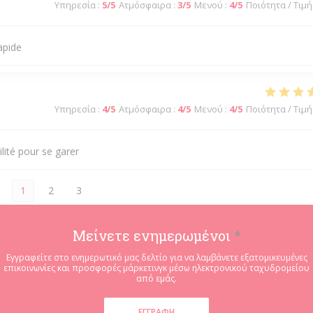
Υπηρεσία
:
5
/5
Ατμόσφαιρα
:
3
/5
Μενού
:
4
/5
Ποιότητα / Τιμή
apide
Υπηρεσία
:
4
/5
Ατμόσφαιρα
:
4
/5
Μενού
:
4
/5
Ποιότητα / Τιμή
ilité pour se garer
1
2
3
Μείνετε ενημερωμένοι
*
Εγγραφείτε στο ενημερωτικό μας δελτίο για να λαμβάνετε εξατομικευμένες
επικοινωνίες και προσφορές μάρκετινγκ μέσω ηλεκτρονικού ταχυδρομείου
από εμάς.
ΕΓΓΡΑΦΉ