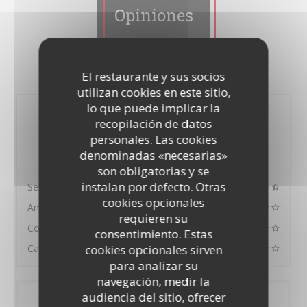
Opiniones
El restaurante y sus socios
utilizan cookies en este sitio,
lo que puede implicar la
4.4
/5
recopilación de datos
personales. Las cookies
denominadas «necesarias»
Valoración media —
1129 Opiniones
son obligatorias y se
instalan por defecto. Otras
Servicio
cookies opcionales
Ambiente
requieren su
Comida
consentimiento. Estas
cookies opcionales sirven
Calidad/Precio
para analizar su
navegación, medir la
audiencia del sitio, ofrecer