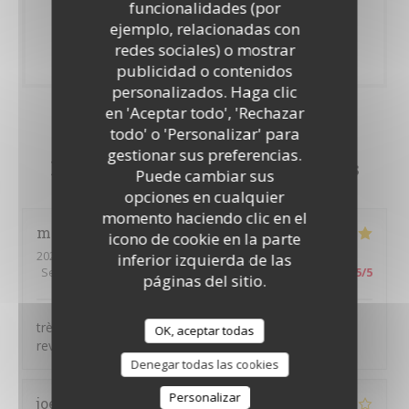
funcionalidades (por
ejemplo, relacionadas con
100% de opiniones comprobadas
redes sociales) o mostrar
Solo los clientes que reservaron dejaron su opinión
publicidad o contenidos
personalizados. Haga clic
en 'Aceptar todo', 'Rechazar
todo' o 'Personalizar' para
gestionar sus preferencias.
Las opiniones de nuestros clientes
Puede cambiar sus
opciones en cualquier
momento haciendo clic en el
maria
D
icono de cookie en la parte
2022-03-12
- 19:30 - Invitados 4
inferior izquierda de las
Servicio
:
5
/5
Ambiente
:
5
/5
Menú
:
5
/5
Calidad / Precio
:
5
/5
páginas del sitio.
très bon accueil, plat bien présenté et très bon je
OK, aceptar todas
reviendrai bientôt
Denegar todas las cookies
Personalizar
joelle
B