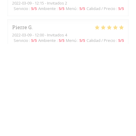
2022-03-09
- 12:15 - Invitados 2
Servicio
:
5
/5
Ambiente
:
5
/5
Menú
:
5
/5
Calidad / Precio
:
5
/5
Pierre
G
2022-03-09
- 12:00 - Invitados 4
Servicio
:
5
/5
Ambiente
:
5
/5
Menú
:
5
/5
Calidad / Precio
:
5
/5
JEROME
R
2022-03-06
- 12:00 - Invitados 3
Servicio
:
5
/5
Ambiente
:
5
/5
Menú
:
4
/5
Calidad / Precio
:
4
/5
Le cadre, la gentillesse des serveurs et serveuses et la
rapidité
Isabelle
M
2022-03-06
- 12:15 - Invitados 2
Servicio
:
5
/5
Ambiente
:
4
/5
Menú
:
4
/5
Calidad / Precio
:
4
/5