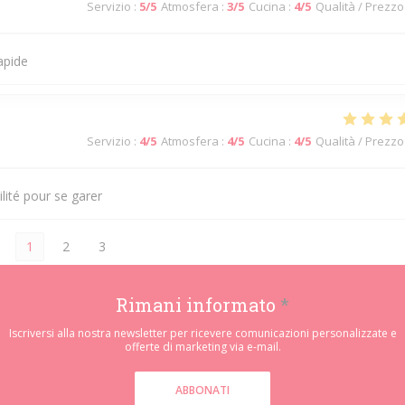
Servizio
:
5
/5
Atmosfera
:
3
/5
Cucina
:
4
/5
Qualità / Prezzo
apide
Servizio
:
4
/5
Atmosfera
:
4
/5
Cucina
:
4
/5
Qualità / Prezzo
ilité pour se garer
1
2
3
Rimani informato
*
Iscriversi alla nostra newsletter per ricevere comunicazioni personalizzate e
offerte di marketing via e-mail.
ABBONATI