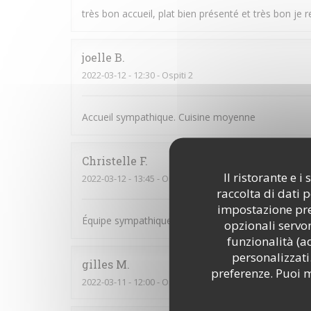
très bon accueil, plat bien présenté et très bon je r
joelle
B
2022-03-12
- 12:30 - Ospiti 2
Accueil sympathique. Cuisine moyenne
Christelle
F
Il ristorante e 
2022-03-12
- 13:45 - Ospiti 7
raccolta di dati 
impostazione pred
Équipe sympathique et souriante
opzionali servon
funzionalità (a
personalizzati.
gilles
M
preferenze. Puoi m
2022-03-11
- 12:00 - Ospiti 2