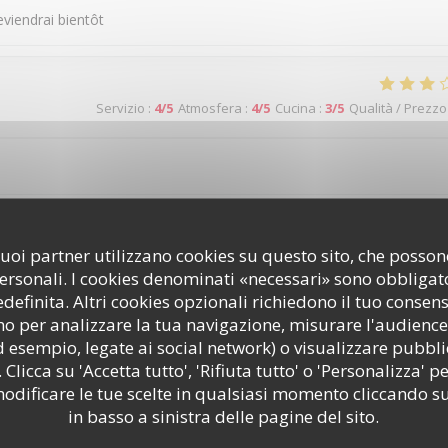
eviendrai bientôt
Servizio
:
4
/5
Atmosfera
:
4
/5
Cucina
:
3
/5
Qualità / Prezzo
i suoi partner utilizzano cookies su questo sito, che poss
Servizio
:
5
/5
Atmosfera
:
5
/5
Cucina
:
5
/5
Qualità / Prezzo
personali. I cookies denominati «necessari» sono obbligator
efinita. Altri cookies opzionali richiedono il tuo consen
o per analizzare la tua navigazione, misurare l'audience 
d esempio, legate ai social network) o visualizzare pubbli
 Clicca su 'Accetta tutto', 'Rifiuta tutto' o 'Personalizza' pe
odificare le tue scelte in qualsiasi momento cliccando su
Servizio
:
4
/5
Atmosfera
:
4
/5
Cucina
:
4
/5
Qualità / Prezzo
in basso a sinistra delle pagine del sito.