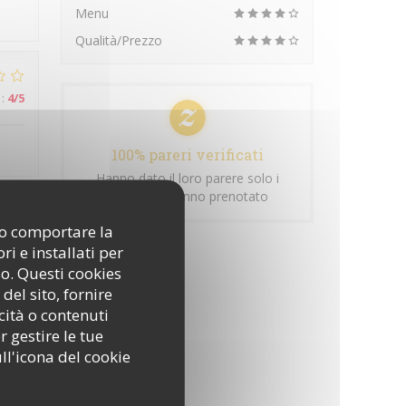
Menu
Qualità/Prezzo
:
4
/5
100% pareri verificati
Hanno dato il loro parere solo i
clienti che hanno prenotato
ono comportare la
:
5
/5
i e installati per
so. Questi cookies
del sito, fornire
cità o contenuti
r gestire le tue
ll'icona del cookie
:
4
/5