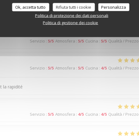
Ok, accetta tutto
Rifiuta tutti i cookie
Personalizza
Servizio
:
5
/5
Atmosfera
:
5
/5
Cucina
:
5
/5
Qualità / Prezzo
Politica di protezione dei dati personali
Politica di gestione dei cookie
Servizio
:
5
/5
Atmosfera
:
5
/5
Cucina
:
5
/5
Qualità / Prezzo
Servizio
:
5
/5
Atmosfera
:
5
/5
Cucina
:
4
/5
Qualità / Prezzo
 la rapidité
Servizio
:
5
/5
Atmosfera
:
4
/5
Cucina
:
4
/5
Qualità / Prezzo