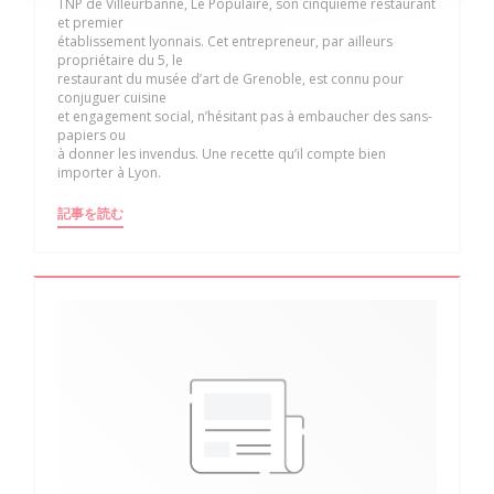
TNP de Villeurbanne, Le Populaire, son cinquième restaurant
et premier
établissement lyonnais. Cet entrepreneur, par ailleurs
propriétaire du 5, le
restaurant du musée d’art de Grenoble, est connu pour
conjuguer cuisine
et engagement social, n’hésitant pas à embaucher des sans-
papiers ou
à donner les invendus. Une recette qu’il compte bien
importer à Lyon.
((新しいウィンドウで開きます))
記事を読む