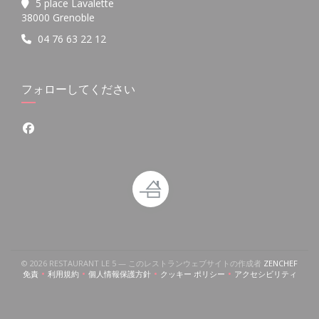
5 place Lavalette
((新しいウィンドウで開きます))
38000 Grenoble
04 76 63 22 12
フォローしてください
Facebook ((新しいウィンドウで開きます))
((新
© 2026 RESTAURANT LE 5 — このレストランウェブサイトの作成者
ZENCHEF
免責
利用規約
個人情報保護方針
クッキー ポリシー
アクセシビリティ
((新しいウィンドウで開きます))
((新しいウィンドウで開きます))
((新しいウィンドウで開きます))
((新しいウィンドウで開きます))
((新しいウィン