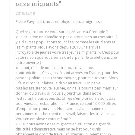
onze migrants"
2019/12/19
Pierre Pavy : « Ici, nous employons onze migrants »
Quel regard portez-vous sur la précarité à Grenoble ?
« La situation ne s’améliore pas du tout, bien au contraire. Il
y a d’autres populations touchées, comme les étudiants et
les migrants. Nous avons depuis 2018 une arrivée
incroyable de jeunes voire très jeunes migrants. ». C’est pour
cette raison que vous venez d’interpeller le préfet dans une
lettre ouverte ?
« Le but, c’est de nous mettre tous devant nos
contradictions. Ces gens-là sont arrivés en France, pour des
raisons politiques ou économiques, pour mieux vivre. Alors,
il faut qu’on leur laisse le droit au travail. On ne va
pas les assister toute leur vie, on ne le pourra pas, mais leur
donner du travail, si. Nous aujourd’hui, dans notre
restaurant, nous avons dix offres d’emploi qui ne sont pas
pourvues. La restauration, en France, ce sont 16 000 offres
d’emploi non pourvues. Nous avons là une manne de
personnes qui cherchent du travail, faisons les travailler. »
Vous en employez vous-même ?
« Oui, nous avons onze migrants en situation de grande
difficulté administrative mais on se bat pour qu’ils
obtiennent le droit de travailler, d’avoir un logement, un