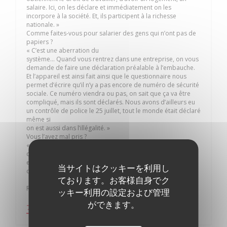
salaire. Ici, on les déclare et immédiatement on les
incorpore à la société. Et, ils participent à la richesse
nationale. »
Comme faites-vous pour salarier des gens qui n’ont pas de
papiers ?
« C’est une aberration du
système… Quand vous rentrez dans une entreprise, on vous
demande de faire une déclaration préalable à l’embauche.
Et l’appareil est ainsi fait ainsi que le questionnaire nous
permet d’écrire qu’il n’y a pas encore de numéro de sécurité
sociale. Ce numéro viendra ou pas, on sait que ça va être
compliqué, mais ils sont déclarés. Nous avons d’ailleurs eu
un contrôle de police le 25 juillet, tout le monde était déclaré
même si
on est aussi dans l’illégalité. »
Vous l’avez mal pris ?
« Ce n’était pas très sympathique… Qu’on vienne nous
contrôler un 25 juillet en plein service à midi, qu’on
empêche le personnel de travailler, oui j’ai trouvé ça un peu
当サイトはクッキーを利用し
dur. »
ております。お客様自身でク
Recueilli par J-B.V.
ッキー利用の設定および管理
ができます。
((新しいウィンドウで開きます))
プレス記事を見る