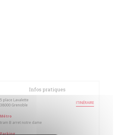
Infos pratiques
5 place Lavalette
ITINÉRAIRE
((ouvre une nouvelle fenêtre))
38000 Grenoble
Métro
tram B arret notre dame
Parking