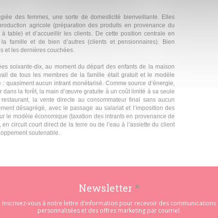
légiée des femmes, une sorte de domesticité bienveillante. Elles
 production agricole (préparation des produits en provenance du
à table) et d’accueillir les clients. De cette position centrale en
la famille et de bien d’autres (clients et pensionnaires). Bien
s et les dernières couchées.
ées soixante-dix, au moment du départ des enfants de la maison
vail de tous les membres de la famille était gratuit et le modèle
le : quasiment aucun intrant monétarisé. Comme source d’énergie,
 dans la forêt, la main d’œuvre gratuite à un coût limité à sa seule
au restaurant, la vente directe au consommateur final sans aucun
vement désagrégé, avec le passage au salariat et l’imposition des
 sur le modèle économique (taxation des intrants en provenance de
en circuit court direct de la terre ou de l’eau à l’assiette du client
veloppement soutenable.
Newsletter
*
Inscrivez-vous à notre lettre d'information pour recevoir des communications
personnalisées et des offres marketing par courriel.