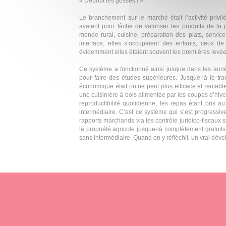
« Debout les gosses ! ».
Le branchement sur le marché était l’activité privi
avaient pour tâche de valoriser les produits de la
monde rural, cuisine, préparation des plats, service 
interface, elles s’occupaient des enfants, ceux de 
évidemment elles étaient souvent les premières levée
Ce système a fonctionné ainsi jusque dans les ann
pour faire des études supérieures. Jusque-là le tra
économique était on ne peut plus efficace et rentab
une cuisinière à bois alimentée par les coupes d’hiver
reproductibilité quotidienne, les repas étant pris 
intermédiaire. C’est ce système qui s’est progressi
rapports marchands via les contrôle juridico-fiscaux
la propriété agricole jusque-là complètement gratuits, 
sans intermédiaire. Quand on y réfléchit, un vrai dé