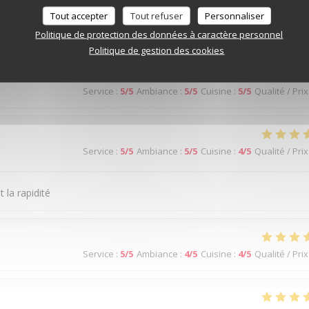
Tout accepter
Tout refuser
Personnaliser
Service
:
5
/5
Ambiance
:
5
/5
Cuisine
:
5
/5
Qualité / Prix
Politique de protection des données à caractère personnel
Politique de gestion des cookies
Service
:
5
/5
Ambiance
:
5
/5
Cuisine
:
5
/5
Qualité / Prix
Service
:
5
/5
Ambiance
:
5
/5
Cuisine
:
4
/5
Qualité / Prix
 la rapidité
Service
:
5
/5
Ambiance
:
4
/5
Cuisine
:
4
/5
Qualité / Prix