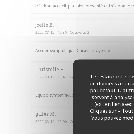
très bon accueil, plat bien présenté et très bon je r
joelle
B
2022-03-12
- 12:30 - Couverts 2
Accueil sympathique. Cuisine moyenne
Christelle
F
Le restaurant et se
2022-03-12
- 13:45 - Couverts 7
de données à caract
par défaut. D'autre
Équipe sympathique et souriante
servent à analyse
(ex : en lien ave
Cliquez sur « Tout 
gilles
M
Vous pouvez modif
2022-03-11
- 12:00 - Couverts 2