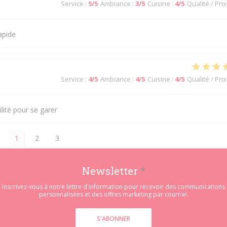
Service
:
5
/5
Ambiance
:
3
/5
Cuisine
:
4
/5
Qualité / Prix
apide
Service
:
4
/5
Ambiance
:
4
/5
Cuisine
:
4
/5
Qualité / Prix
ilité pour se garer
1
2
3
Newsletter
*
Inscrivez-vous à notre lettre d'information pour recevoir des communications
personnalisées et des offres marketing par courriel.
S'ABONNER