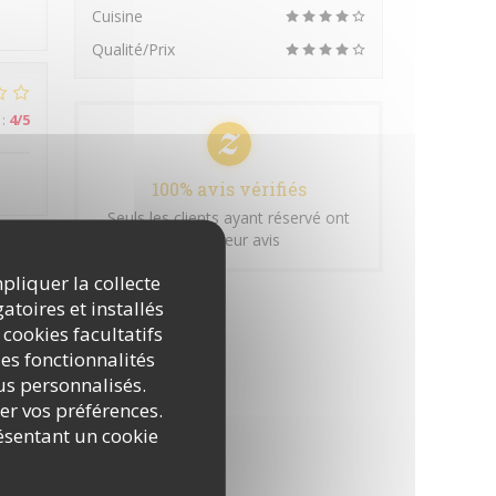
Cuisine
Qualité/Prix
:
4
/5
100% avis vérifiés
Seuls les clients ayant réservé ont
laissé leur avis
mpliquer la collecte
:
5
/5
atoires et installés
 cookies facultatifs
es fonctionnalités
nus personnalisés.
rer vos préférences.
ésentant un cookie
:
4
/5