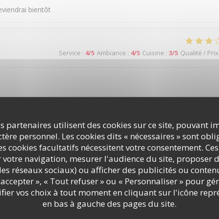
eviendrai bientôt
Service
:
4
/5
Ambiance
:
4
/5
Cuisine
:
3
/5
Qualité / Prix
s partenaires utilisent des cookies sur ce site, pouvant i
Service
:
5
/5
Ambiance
:
5
/5
Cuisine
:
5
/5
Qualité / Prix
ère personnel. Les cookies dits « nécessaires » sont oblig
s cookies facultatifs nécessitent votre consentement. Ces
r votre navigation, mesurer l'audience du site, proposer d
c les réseaux sociaux) ou afficher des publicités ou conte
accepter », « Tout refuser » ou « Personnaliser » pour gé
ier vos choix à tout moment en cliquant sur l'icône repr
Service
:
4
/5
Ambiance
:
4
/5
Cuisine
:
4
/5
Qualité / Prix
en bas à gauche des pages du site.