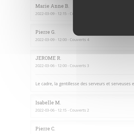
Marie Anne
B
2022-03-09
- 12:15 - Couverts 2
Pierre
G
2022-03-09
- 12:00 - Couverts 4
JEROME
R
2022-03-06
- 12:00 - Couverts 3
Le cadre, la gentillesse des serveurs et serveuses et
Isabelle
M
2022-03-06
- 12:15 - Couverts 2
Pierre
C