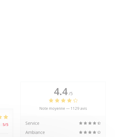
4.4
/5
Note moyenne —
1129 avis
Service
:
5
/5
Ambiance