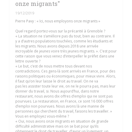
onze migrants"
19/12/2019
Pierre Pavy : « Ici, nous employons onze migrants »
Quel regard portez-vous sur la précarité à Grenoble ?
« La situation ne s’améliore pas du tout, bien au contraire. Il
y a d’autres populations touchées, comme les étudiants et
les migrants. Nous avons depuis 2018 une arrivée
incroyable de jeunes voire très jeunes migrants. ». C’est pour
cette raison que vous venez d’interpeller le préfet dans une
lettre ouverte ?
« Le but, c’est de nous mettre tous devant nos
contradictions. Ces gens-là sont arrivés en France, pour des
raisons politiques ou économiques, pour mieux vivre. Alors,
il faut qu’on leur laisse le droit au travail. On ne va
pas les assister toute leur vie, on ne le pourra pas, mais leur
donner du travail, si. Nous aujourd’hui, dans notre
restaurant, nous avons dix offres d’emploi qui ne sont pas
pourvues. La restauration, en France, ce sont 16 000 offres
d’emploi non pourvues. Nous avons là une manne de
personnes qui cherchent du travail, faisons les travailler. »
Vous en employez vous-même ?
« Oui, nous avons onze migrants en situation de grande
difficulté administrative mais on se bat pour qu’ils
obtiennent le droit de travailler, d’avoir un logement, un