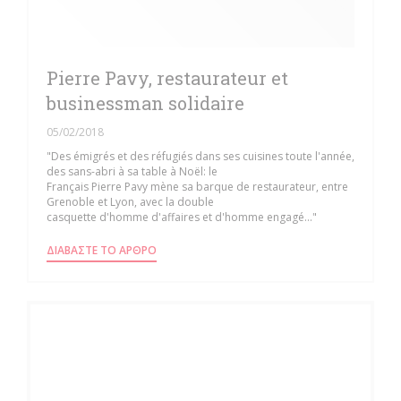
Pierre Pavy, restaurateur et
businessman solidaire
05/02/2018
"Des émigrés et des réfugiés dans ses cuisines toute l'année,
des sans-abri à sa table à Noël: le
Français Pierre Pavy mène sa barque de restaurateur, entre
Grenoble et Lyon, avec la double
casquette d'homme d'affaires et d'homme engagé..."
((ΑΝΟΊΓΕΙ ΣΕ ΝΈΟ ΠΑΡΆΘΥΡΟ))
ΔΙΑΒΆΣΤΕ ΤΟ ΆΡΘΡΟ