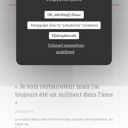
OK, αποδοχή όλων
Απόρριψε όλα τα "μπισκότα" (cookies)
Εξατομίκευση
Πολιτική απορρήτου
undefined
« Je suis restaurateur mais j’ai
toujours été un militant dans l’âme
»
22/03/2018
Le restaurateur isérois Pierre Pavy a ouvert en novembre, au
cœur du