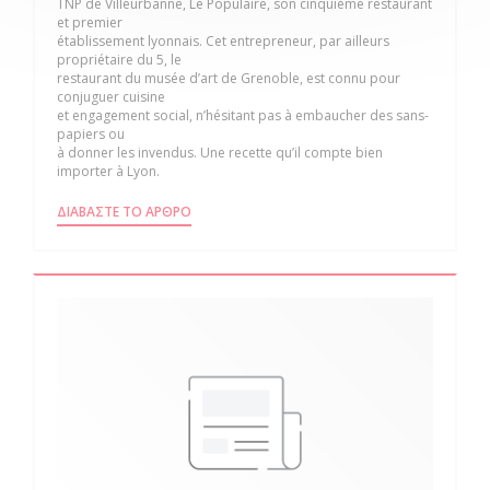
TNP de Villeurbanne, Le Populaire, son cinquième restaurant
et premier
établissement lyonnais. Cet entrepreneur, par ailleurs
propriétaire du 5, le
restaurant du musée d’art de Grenoble, est connu pour
conjuguer cuisine
et engagement social, n’hésitant pas à embaucher des sans-
papiers ou
à donner les invendus. Une recette qu’il compte bien
importer à Lyon.
((ΑΝΟΊΓΕΙ ΣΕ ΝΈΟ ΠΑΡΆΘΥΡΟ))
ΔΙΑΒΆΣΤΕ ΤΟ ΆΡΘΡΟ