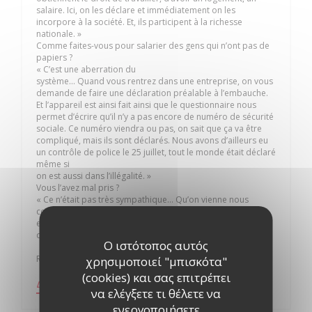
salaire. Ici, on les déclare et immédiatement on les
incorpore à la société. Et, ils participent à la richesse
nationale. »
Comme faites-vous pour salarier des gens qui n’ont pas de
papiers ?
« C’est une aberration du
système… Quand vous rentrez dans une entreprise, on vous
demande de faire une déclaration préalable à l’embauche.
Et l’appareil est ainsi fait ainsi que le questionnaire nous
permet d’écrire qu’il n’y a pas encore de numéro de sécurité
sociale. Ce numéro viendra ou pas, on sait que ça va être
compliqué, mais ils sont déclarés. Nous avons d’ailleurs eu
un contrôle de police le 25 juillet, tout le monde était déclaré
même si
on est aussi dans l’illégalité. »
Vous l’avez mal pris ?
« Ce n’était pas très sympathique… Qu’on vienne nous
contrôler un 25 juillet en plein service à midi, qu’on
empêche le personnel de travailler, oui j’ai trouvé ça un peu
dur. »
Ο ιστότοπος αυτός
Recueilli par J-B.V.
χρησιμοποιεί "μπισκότα"
(cookies) και σας επιτρέπει
((ΑΝΟΊΓΕΙ ΣΕ ΝΈΟ ΠΑΡΆΘΥΡΟ))
ΔΕΊΤΕ ΤΟ ΆΡΘΡΟ ΑΠΌ ΤΟΝ ΤΎΠΟ
να ελέγξετε τι θέλετε να
ενεργοποιήσετε