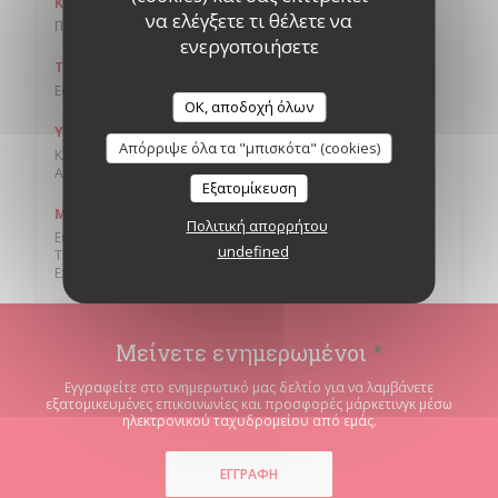
Κουζίνα
να ελέγξετε τι θέλετε να
Παγκόσμια Κουζίνα, Παραδοσιακά γαλλικά
ενεργοποιήσετε
Τύπος επιχείρησης
Εστιατόριο με μπαρ
OK, αποδοχή όλων
Υπηρεσίες
Απόρριψε όλα τα "μπισκότα" (cookies)
Κλιματισμός, Παιδικό μενού, Ανελκυστήρας,
Απενεργοποιημένη πρόσβαση, WIFI, ταράτσα
Εξατομίκευση
Μέθοδοι πληρωμής
Πολιτική απορρήτου
Eurocard / Mastercard, Το εστιατόριο TitresΤο εστιατόριο
undefined
Titres, Μετρητά, Visa, Κουπόνια διακοπών, American
Express, Χρεωστική κάρτα
Μείνετε ενημερωμένοι
*
Εγγραφείτε στο ενημερωτικό μας δελτίο για να λαμβάνετε
εξατομικευμένες επικοινωνίες και προσφορές μάρκετινγκ μέσω
ηλεκτρονικού ταχυδρομείου από εμάς.
ΕΓΓΡΑΦΉ