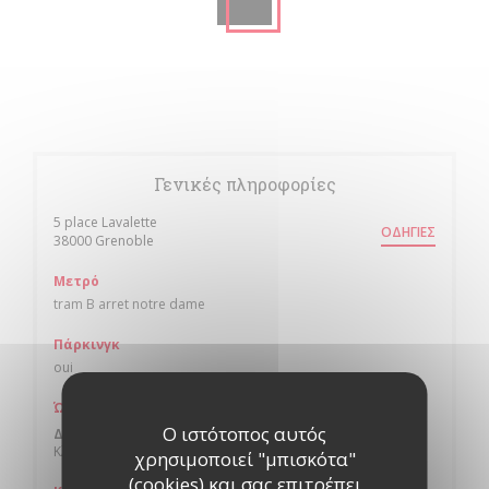
Γενικές πληροφορίες
5 place Lavalette
ΟΔΗΓΊΕΣ
((ανοίγει σε νέο παράθυρο))
38000 Grenoble
Μετρό
tram B arret notre dame
Πάρκινγκ
oui
Ώρες λειτουργίας
Ο ιστότοπος αυτός
Δ�
-
Κ�
Κλειστό
χρησιμοποιεί "μπισκότα"
(cookies) και σας επιτρέπει