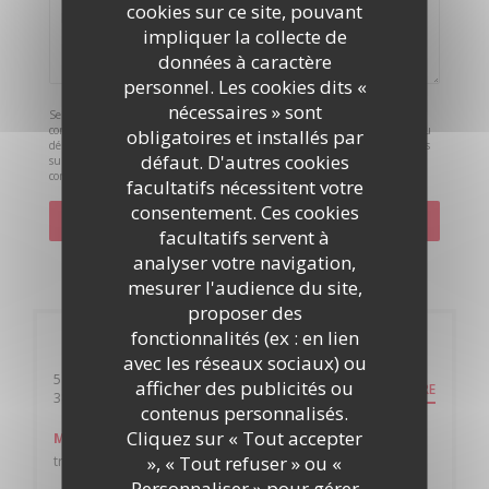
cookies sur ce site, pouvant
impliquer la collecte de
données à caractère
personnel. Les cookies dits «
nécessaires » sont
Selon l'article L.223-2 du code de la consommation, il est rappelé que le
consommateur peut user de son droit à s'inscrire sur la liste d'opposition au
obligatoires et installés par
démarchage téléphonique Bloctel :
bloctel.gouv.fr
. Pour plus d'informations
défaut. D'autres cookies
sur le traitement de vos données, consultez notre
politique de
confidentialité
.
facultatifs nécessitent votre
consentement. Ces cookies
facultatifs servent à
analyser votre navigation,
mesurer l'audience du site,
proposer des
fonctionnalités (ex : en lien
Infos pratiques
avec les réseaux sociaux) ou
5 place Lavalette
afficher des publicités ou
ITINÉRAIRE
((ouvre une nouvelle fenêtre))
38000 Grenoble
contenus personnalisés.
Cliquez sur « Tout accepter
Métro
», « Tout refuser » ou «
tram B arret notre dame
Personnaliser » pour gérer