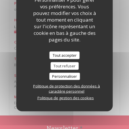
Parking
vos préférences. Vous
oui
pouvez modifier vos choix à
tout moment en cliquant
Horaires
sur l'icône représentant un
Lun
-
Dim
Fermé
cookie en bas à gauche des
pages du site.
Cuisine
Cuisine du Monde, Française Traditionnelle
Tout accepter
Type de restaurant
Bar Brasserie Restaurant
Tout refuser
Services
Personnaliser
Air conditionné - Climatisation, Menus enfants, Ascenseur,
Politique de protection des données à
Accès aux personnes à mobilité réduite, Accès Wifi, Terrasse
caractère personnel
Moyens de paiement
Politique de gestion des cookies
Eurocard/Mastercard, Titres restaurant, Espèces, Visa,
Chèques Vacances, American Express, Carte Bleue
Newsletter
*