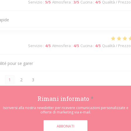
Servizio
:
5
/5
Atmosfera
:
3
/5
Cucina
:
4
/5
Qualità / Prezzo
apide
Servizio
:
4
/5
Atmosfera
:
4
/5
Cucina
:
4
/5
Qualità / Prezzo
ilité pour se garer
1
2
3
Rimani informato
*
Iscriversi alla nostra newsletter per ricevere comunicazioni personalizzate e
offerte di marketing via e-mail.
ABBONATI