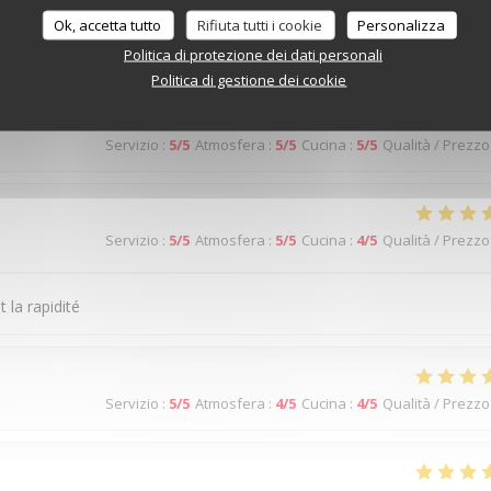
Ok, accetta tutto
Rifiuta tutti i cookie
Personalizza
Servizio
:
5
/5
Atmosfera
:
5
/5
Cucina
:
5
/5
Qualità / Prezzo
Politica di protezione dei dati personali
Politica di gestione dei cookie
Servizio
:
5
/5
Atmosfera
:
5
/5
Cucina
:
5
/5
Qualità / Prezzo
Servizio
:
5
/5
Atmosfera
:
5
/5
Cucina
:
4
/5
Qualità / Prezzo
 la rapidité
Servizio
:
5
/5
Atmosfera
:
4
/5
Cucina
:
4
/5
Qualità / Prezzo