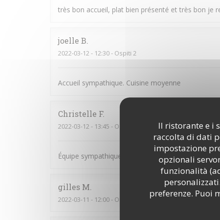
très bon accueil, plat bien présenté et très bon je r
joelle
B
2022-03-12
- 12:30 - Ospiti 2
Accueil sympathique. Cuisine moyenne
Christelle
F
Il ristorante e 
2022-03-12
- 13:45 - Ospiti 7
raccolta di dati 
impostazione pred
Équipe sympathique et souriante
opzionali servon
funzionalità (a
personalizzati.
gilles
M
preferenze. Puoi m
2022-03-11
- 12:00 - Ospiti 2