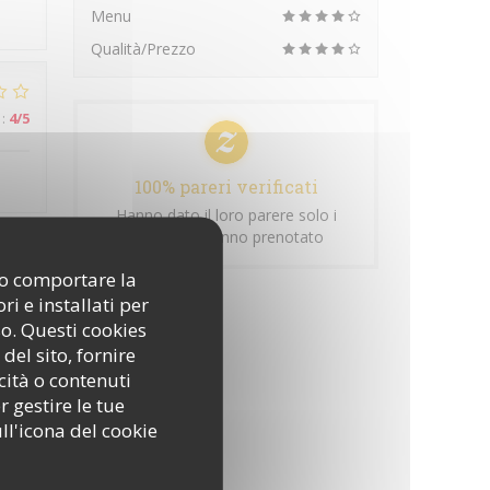
Menu
Qualità/Prezzo
:
4
/5
100% pareri verificati
Hanno dato il loro parere solo i
clienti che hanno prenotato
ono comportare la
:
5
/5
i e installati per
so. Questi cookies
del sito, fornire
cità o contenuti
r gestire le tue
ll'icona del cookie
:
4
/5