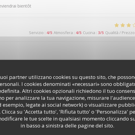
eviendrai bientôt
Servizio
:
4
/5
Atmosfera
:
4
/5
Cucina
:
3
/5
Qualità / Prezzo
i suoi partner utilizzano cookies su questo sito, che poss
Servizio
:
5
/5
Atmosfera
:
5
/5
Cucina
:
5
/5
Qualità / Prezzo
personali. I cookies denominati «necessari» sono obbligator
efinita. Altri cookies opzionali richiedono il tuo consen
o per analizzare la tua navigazione, misurare l'audience 
d esempio, legate ai social network) o visualizzare pubbli
 Clicca su 'Accetta tutto', 'Rifiuta tutto' o 'Personalizza' pe
odificare le tue scelte in qualsiasi momento cliccando su
Servizio
:
4
/5
Atmosfera
:
4
/5
Cucina
:
4
/5
Qualità / Prezzo
in basso a sinistra delle pagine del sito.