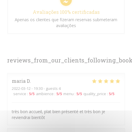
Avaliações 100% certificadas
Apenas os clientes que fizeram reservas submeteram
avaliações
reviews_from_our_clients_following_boo
maria
D
2022-03-12
- 19:30 - guests 4
service
:
5
/5
ambience
:
5
/5
menu
:
5
/5
quality_price
:
5
/5
très bon accueil, plat bien présenté et très bon je
reviendrai bientôt