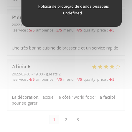
Política de proteção de dados pessoais
undefined
Pierre
C
2022-03-05
- 12:30 - guests 1
service
:
5
/5
ambience
:
3
/5
menu
:
4
/5
quality_price
:
4
/5
Une très bonne cuisine de brasserie et un service rapide
Alicia
R
2022-03-03
- 19:00 - guests 2
service
:
4
/5
ambience
:
4
/5
menu
:
4
/5
quality_price
:
4
/5
La décoration, l'accueil, le côté "world food", la facilité
pour se garer
1
2
3