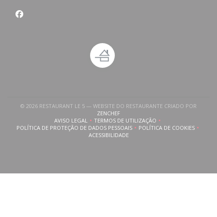
Facebook ((abre numa nova janela))
© 2026 RESTAURANT LE 5 — WEBSITE DO RESTAURANTE CRIADO POR
((ABRE NUMA NOVA JANELA))
ZENCHEF
AVISO LEGAL
TERMOS DE UTILIZAÇÃO
((ABRE NUMA NOVA JANELA))
((ABRE NUMA NOVA JANELA))
POLÍTICA DE PROTEÇÃO DE DADOS PESSOAIS
POLÍTICA DE COOKIES
((ABRE NUMA NOVA JANELA))
((ABRE NUMA NOVA
ACESSIBILIDADE
((ABRE NUMA NOVA JANELA))