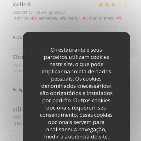
joelle
B
2022-03-12
- 12:30 - guests 2
service
:
4
/5
ambience
:
4
/5
menu
:
3
/5
quality_price
:
4
/5
Accueil sympathique. Cuisine moyenne
O restaurante e seus
parceiros utilizam cookies
Christelle
F
neste site, o que pode
2022-03-12
- 13:45 - guests 7
implicar na coleta de dados
service
:
5
/5
ambience
:
5
/5
menu
:
5
/5
quality_price
:
5
/5
pessoais. Os cookies
denominados «necessários»
Équipe sympathique et souriante
são obrigatórios e instalados
por padrão. Outros cookies
opcionais requerem seu
gilles
M
consentimento. Esses cookies
2022-03-11
- 12:00 - guests 2
opcionais servem para
service
:
4
/5
ambience
:
4
/5
menu
:
4
/5
quality_price
:
4
/5
analisar sua navegação,
medir a audiência do site,