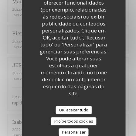
Marie Anne
B
oferecer funcionalidades
(por exemplo, relacionadas
2022-03-09
- 12:15 - guests 2
service
:
5
/5
ambience
:
5
/5
menu
:
5
/5
quality_price
:
5
/5
às redes sociais) ou exibir
publicidade ou conteúdos
personalizados. Clique em
Pierre
G
'OK, aceitar tudo', 'Recusar
2022-03-09
- 12:00 - guests 4
tudo' ou 'Personalizar' para
service
:
5
/5
ambience
:
5
/5
menu
:
5
/5
quality_price
:
5
/5
gerenciar suas preferências.
Você pode alterar suas
escolhas a qualquer
JEROME
R
momento clicando no ícone
2022-03-06
- 12:00 - guests 3
service
:
5
/5
ambience
:
5
/5
menu
:
4
/5
quality_price
:
4
/5
de cookie no canto inferior
esquerdo das páginas do
site.
Le cadre, la gentillesse des serveurs et serveuses et la
rapidité
OK, aceitar tudo
Proíbe todos cookies
Isabelle
M
2022-03-06
- 12:15 - guests 2
Personalizar
service
:
5
/5
ambience
:
4
/5
menu
:
4
/5
quality_price
:
4
/5