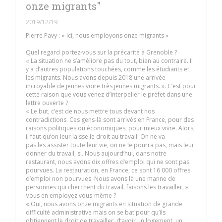
onze migrants"
2019/12/19
Pierre Pavy : « Ici, nous employons onze migrants »
Quel regard portez-vous sur la précarité à Grenoble ?
« La situation ne s’améliore pas du tout, bien au contraire. Il
y a d’autres populations touchées, comme les étudiants et
les migrants. Nous avons depuis 2018 une arrivée
incroyable de jeunes voire très jeunes migrants. ». C’est pour
cette raison que vous venez d’interpeller le préfet dans une
lettre ouverte ?
« Le but, c’est de nous mettre tous devant nos
contradictions. Ces gens-là sont arrivés en France, pour des
raisons politiques ou économiques, pour mieux vivre. Alors,
il faut qu’on leur laisse le droit au travail. On ne va
pas les assister toute leur vie, on ne le pourra pas, mais leur
donner du travail, si. Nous aujourd’hui, dans notre
restaurant, nous avons dix offres d’emploi qui ne sont pas
pourvues. La restauration, en France, ce sont 16 000 offres
d’emploi non pourvues. Nous avons là une manne de
personnes qui cherchent du travail, faisons les travailler. »
Vous en employez vous-même ?
« Oui, nous avons onze migrants en situation de grande
difficulté administrative mais on se bat pour qu’ils
obtiennent le droit de travailler, d’avoir un logement, un