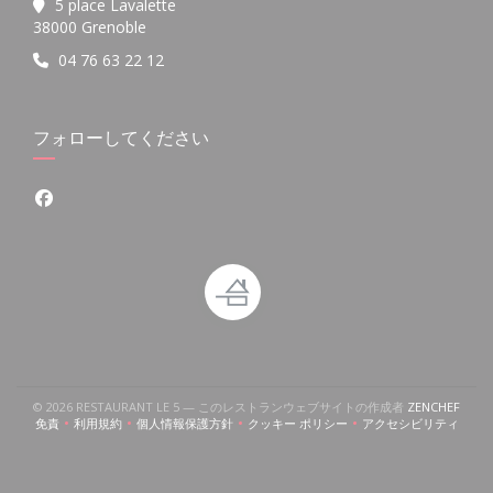
5 place Lavalette
((新しいウィンドウで開きます))
38000 Grenoble
04 76 63 22 12
フォローしてください
Facebook ((新しいウィンドウで開きます))
((新
© 2026 RESTAURANT LE 5 — このレストランウェブサイトの作成者
ZENCHEF
免責
利用規約
個人情報保護方針
クッキー ポリシー
アクセシビリティ
((新しいウィンドウで開きます))
((新しいウィンドウで開きます))
((新しいウィンドウで開きます))
((新しいウィンドウで開きます))
((新しいウィン