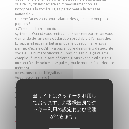
salaire. Ici, on les déclare et immédiatement on les
incorpore à la société. Et, ils participent à la richesse
nationale. »
Comme faites-vous pour salarier des gens qui n’ont pas de
papiers ?
« C’est une aberration du
système… Quand vous rentrez dans une entreprise, on vous
demande de faire une déclaration préalable à l’embauche.
Et l’appareil est ainsi fait ainsi que le questionnaire nous
permet d’écrire qu’il n’y a pas encore de numéro de sécurité
sociale. Ce numéro viendra ou pas, on sait que ça va être
compliqué, mais ils sont déclarés. Nous avons d’ailleurs eu
un contrôle de police le 25 juillet, tout le monde était déclaré
même si
on est aussi dans l’illégalité. »
Vous l’avez mal pris ?
« Ce n’était pas très sympathique… Qu’on vienne nous
contrôler un 25 juillet en plein service à midi, qu’on
empêche le personnel de travailler, oui j’ai trouvé ça un peu
当サイトはクッキーを利用し
dur. »
ております。お客様自身でク
Recueilli par J-B.V.
ッキー利用の設定および管理
ができます。
((新しいウィンドウで開きます))
プレス記事を見る