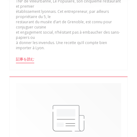
TNP de Villeurbanne, Le Populaire, son cinquième restaurant
et premier
établissement lyonnais. Cet entrepreneur, par ailleurs
propriétaire du 5, le
restaurant du musée d’art de Grenoble, est connu pour
conjuguer cuisine
et engagement social, n’hésitant pas à embaucher des sans-
papiers ou
à donner les invendus. Une recette qu’il compte bien
importer à Lyon.
((新しいウィンドウで開きます))
記事を読む