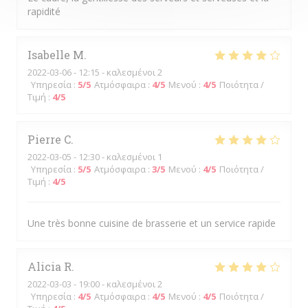
rapidité
Isabelle
M
2022-03-06
- 12:15 - καλεσμένοι 2
Υπηρεσία
:
5
/5
Ατμόσφαιρα
:
4
/5
Μενού
:
4
/5
Ποιότητα /
Τιμή
:
4
/5
Pierre
C
2022-03-05
- 12:30 - καλεσμένοι 1
Υπηρεσία
:
5
/5
Ατμόσφαιρα
:
3
/5
Μενού
:
4
/5
Ποιότητα /
Τιμή
:
4
/5
Une très bonne cuisine de brasserie et un service rapide
Alicia
R
2022-03-03
- 19:00 - καλεσμένοι 2
Υπηρεσία
:
4
/5
Ατμόσφαιρα
:
4
/5
Μενού
:
4
/5
Ποιότητα /