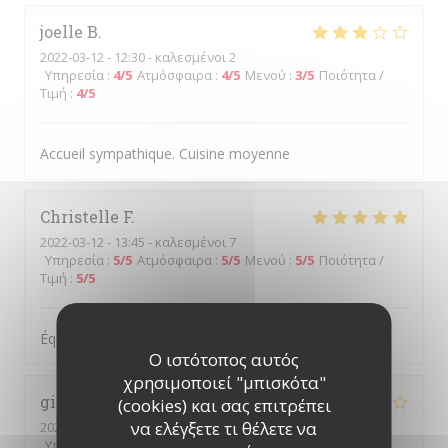
joelle
B
2022-03-12
- 12:30 - καλεσμένοι 2
Υπηρεσία
:
4
/5
Ατμόσφαιρα
:
4
/5
Μενού
:
3
/5
Ποιότητα /
Τιμή
:
4
/5
Accueil sympathique. Cuisine moyenne
Christelle
F
2022-03-12
- 13:45 - καλεσμένοι 7
Υπηρεσία
:
5
/5
Ατμόσφαιρα
:
5
/5
Μενού
:
5
/5
Ποιότητα /
Τιμή
:
5
/5
Équipe sympathique et souriante
Ο ιστότοπος αυτός
χρησιμοποιεί "μπισκότα"
gilles
M
(cookies) και σας επιτρέπει
να ελέγξετε τι θέλετε να
2022-03-11
- 12:00 - καλεσμένοι 2
Υπηρεσία
:
4
/5
Ατμόσφαιρα
:
4
/5
Μενού
:
4
/5
Ποιότητα /