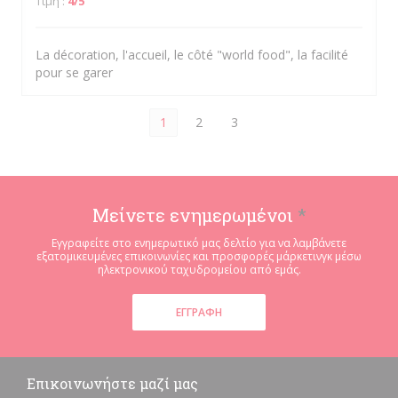
Τιμή
:
4
/5
La décoration, l'accueil, le côté "world food", la facilité
pour se garer
1
2
3
Μείνετε ενημερωμένοι
*
Εγγραφείτε στο ενημερωτικό μας δελτίο για να λαμβάνετε
εξατομικευμένες επικοινωνίες και προσφορές μάρκετινγκ μέσω
ηλεκτρονικού ταχυδρομείου από εμάς.
ΕΓΓΡΑΦΉ
Επικοινωνήστε μαζί μας